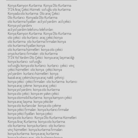
Konya Kamyon Kurtarma
Konya Oto Kurtarma
7/24 Araç Çekici Hizmeti
sofuğlu oto kurtarma
Konyada oto kurtarma
Oto araç Çekici
Oto Kurtarıcı
Konyada Oto Kurtarma
oto kurtarma fiyatları
acil yol yardım
acil çekici
Konya yol yardımı
acil yol yardım telefonu telefonları
Konya Kamyon Kurtarma
Konya Oto Kurtarma
oto çekici
oto kurtarıcı
araç çekici konya
oto kurtarma
oto kurtarma firmaları konya
oto kurtarma fiyatları konya
oto kurtarma hizmetleri
konya oto çekici
onya kurtarıcı firmaları
oto kurtarma
7/24 Yol Yardım Oto Çekici
konya araç taşımacılığı
konya kurtarıcı
sofuoğlu
sofuoğlu konya oto kurtarıcı
kurtarıcı
çekici
vinç
çekici hizmetleri
oto konya
çekici konya
yol yardım
kurtarıcı hizmetleri
konya
kazalı araç çekimi.konya araç nakli
şehiriçi
konya çekici
çekici firmaları
oto kurtarma
kurtarıcı
konya araç çekme
konya araç çekici
konya yol yardımı
konya oto kurtarma
konya oto çekici
konya en yakın çekici
konya otomobil kurtarma
konya kamyon çekici
konya araç taşıma
konya çekiciler
konya oto kurtarıcılar
konya oto çekme
konya çekici firmaları
konya kurtarıcı firmalar
konya çekici fiyatları
konya çekici
konya oto kurtarıcı
Konya Oto Kurtarma Hizmetleri
Konya Araç Kurtarma
konya oto kurtarma
oto kurtarma
konya kurtarıcı
oto kurtarıcı
vinç hizmetleri
konya kurtarma firmaları
konya kurtarma
konya araç kurtarma
konya kurtarıcı araç
oto kurtarma konya