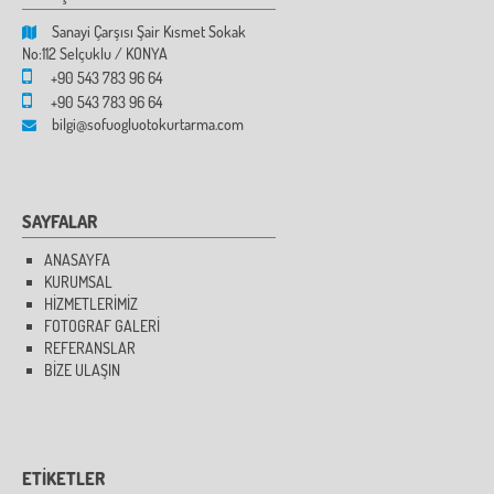
Sanayi Çarşısı Şair Kısmet Sokak
No:112 Selçuklu / KONYA
+90 543 783 96 64
+90 543 783 96 64
bilgi@sofuogluotokurtarma.com
SAYFALAR
ANASAYFA
KURUMSAL
HİZMETLERİMİZ
FOTOGRAF GALERİ
REFERANSLAR
BİZE ULAŞIN
ETİKETLER