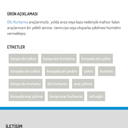
ÜRÜN AÇIKLAMASI
Oto Kurtarma
araçlarımızla , yolda arıza veya kaza nedeniyle mahsur kalan
araçlarınızın bir yetkili servise , tamirciye veya otoparka çekilmesi hizmetini
vermekteyiz.
ETİKETLER
konya oto çekici
konya oto kurtarma
konyada oto çekici
konyada oto çekici
konyada yol yardım
çekici
kurtarıcı
konya oto kurtarıcı
oto kurtarıcı
araç çekme
konyada araç çekme
konya araç kurtarma
sofuoğlu
İLETİŞİM