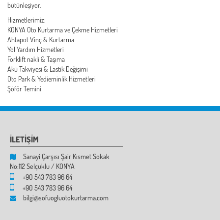
bütünleşiyor.
Hizmetlerimiz;
KONYA Oto Kurtarma ve Çekme Hizmetleri
Ahtapot Vinç & Kurtarma
Yol Yardım Hizmetleri
Forklift nakli & Taşıma
Akü Takviyesi & Lastik Değişimi
Oto Park & Yedieminlik Hizmetleri
Şöför Temini
İLETİŞİM
Sanayi Çarşısı Şair Kısmet Sokak
No:112 Selçuklu / KONYA
+90 543 783 96 64
+90 543 783 96 64
bilgi@sofuogluotokurtarma.com