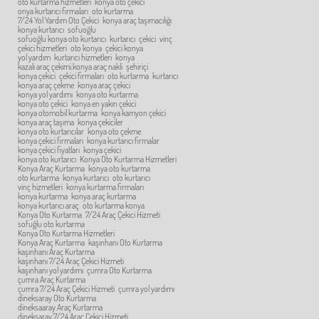
oto kurtarma hizmetleri
konya oto çekici
onya kurtarıcı firmaları
oto kurtarma
7/24 Yol Yardım Oto Çekici
konya araç taşımacılığı
konya kurtarıcı
sofuoğlu
sofuoğlu konya oto kurtarıcı
kurtarıcı
çekici
vinç
çekici hizmetleri
oto konya
çekici konya
yol yardım
kurtarıcı hizmetleri
konya
kazalı araç çekimi.konya araç nakli
şehiriçi
konya çekici
çekici firmaları
oto kurtarma
kurtarıcı
konya araç çekme
konya araç çekici
konya yol yardımı
konya oto kurtarma
konya oto çekici
konya en yakın çekici
konya otomobil kurtarma
konya kamyon çekici
konya araç taşıma
konya çekiciler
konya oto kurtarıcılar
konya oto çekme
konya çekici firmaları
konya kurtarıcı firmalar
konya çekici fiyatları
konya çekici
konya oto kurtarıcı
Konya Oto Kurtarma Hizmetleri
Konya Araç Kurtarma
konya oto kurtarma
oto kurtarma
konya kurtarıcı
oto kurtarıcı
vinç hizmetleri
konya kurtarma firmaları
konya kurtarma
konya araç kurtarma
konya kurtarıcı araç
oto kurtarma konya
Konya Oto Kurtarma
7/24 Araç Çekici Hizmeti
sofuğlu oto kurtarma
Konya Oto Kurtarma Hizmetleri
Konya Araç Kurtarma
kaşınhanı Oto Kurtarma
kaşınhanı Araç Kurtarma
kaşınhanı 7/24 Araç Çekici Hizmeti
kaşınhanı yol yardımı
çumra Oto Kurtarma
çumra Araç Kurtarma
çumra 7/24 Araç Çekici Hizmeti
çumra yol yardımı
dineksaray Oto Kurtarma
dineksaaray Araç Kurtarma
dineksaray 7/24 Araç Çekici Hizmeti