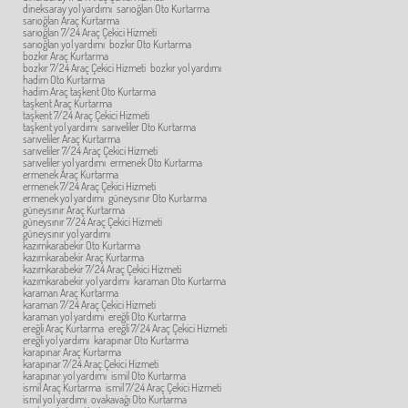
dineksaray yol yardımı
sarıoğlan Oto Kurtarma
sarıoğlan Araç Kurtarma
sarıoğlan 7/24 Araç Çekici Hizmeti
sarıoğlan yol yardımı
bozkır Oto Kurtarma
bozkır Araç Kurtarma
bozkır 7/24 Araç Çekici Hizmeti
bozkır yol yardımı
hadim Oto Kurtarma
hadim Araç taşkent Oto Kurtarma
taşkent Araç Kurtarma
taşkent 7/24 Araç Çekici Hizmeti
taşkent yol yardımı
sarıveliler Oto Kurtarma
sarıveliler Araç Kurtarma
sarıveliler 7/24 Araç Çekici Hizmeti
sarıveliler yol yardımı
ermenek Oto Kurtarma
ermenek Araç Kurtarma
ermenek 7/24 Araç Çekici Hizmeti
ermenek yol yardımı
güneysınır Oto Kurtarma
güneysınır Araç Kurtarma
güneysınır 7/24 Araç Çekici Hizmeti
güneysınır yol yardımı
kazımkarabekir Oto Kurtarma
kazımkarabekir Araç Kurtarma
kazımkarabekir 7/24 Araç Çekici Hizmeti
kazımkarabekir yol yardımı
karaman Oto Kurtarma
karaman Araç Kurtarma
karaman 7/24 Araç Çekici Hizmeti
karaman yol yardımı
ereğli Oto Kurtarma
ereğli Araç Kurtarma
ereğli 7/24 Araç Çekici Hizmeti
ereğli yol yardımı
karapınar Oto Kurtarma
karapınar Araç Kurtarma
karapınar 7/24 Araç Çekici Hizmeti
karapınar yol yardımı
ismil Oto Kurtarma
ismil Araç Kurtarma
ismil 7/24 Araç Çekici Hizmeti
ismil yol yardımı
ovakavağı Oto Kurtarma