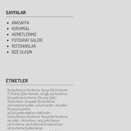
SAYFALAR
ANASAYFA
KURUMSAL
HİZMETLERİMİZ
FOTOGRAF GALERİ
REFERANSLAR
BİZE ULAŞIN
ETİKETLER
Konya Kamyon Kurtarma
Konya Oto Kurtarma
7/24 Araç Çekici Hizmeti
sofuğlu oto kurtarma
Konyada oto kurtarma
Oto araç Çekici
Oto Kurtarıcı
Konyada Oto Kurtarma
oto kurtarma fiyatları
acil yol yardım
acil çekici
Konya yol yardımı
acil yol yardım telefonu telefonları
Konya Kamyon Kurtarma
Konya Oto Kurtarma
oto çekici
oto kurtarıcı
araç çekici konya
oto kurtarma
oto kurtarma firmaları konya
oto kurtarma fiyatları konya