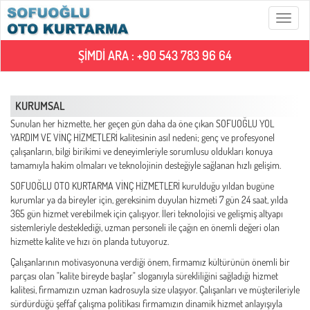
Menü
ŞİMDİ ARA : +90 543 783 96 64
KURUMSAL
Sunulan her hizmette, her geçen gün daha da öne çıkan SOFUOĞLU YOL
YARDIM VE VİNÇ HİZMETLERİ kalitesinin asıl nedeni; genç ve profesyonel
çalışanların, bilgi birikimi ve deneyimleriyle sorumlusu oldukları konuya
tamamıyla hakim olmaları ve teknolojinin desteğiyle sağlanan hızlı gelişim.
SOFUOĞLU OTO KURTARMA VİNÇ HİZMETLERİ kurulduğu yıldan bugüne
kurumlar ya da bireyler için, gereksinim duyulan hizmeti 7 gün 24 saat, yılda
365 gün hizmet verebilmek için çalışıyor. İleri teknolojisi ve gelişmiş altyapı
sistemleriyle desteklediği, uzman personeli ile çağın en önemli değeri olan
hizmette kalite ve hızı ön planda tutuyoruz.
Çalışanlarının motivasyonuna verdiği önem, firmamız kültürünün önemli bir
parçası olan "kalite bireyde başlar" sloganıyla sürekliliğini sağladığı hizmet
kalitesi, firmamızın uzman kadrosuyla size ulaşıyor. Çalışanları ve müşterileriyle
sürdürdüğü şeffaf çalışma politikası firmamızın dinamik hizmet anlayışıyla