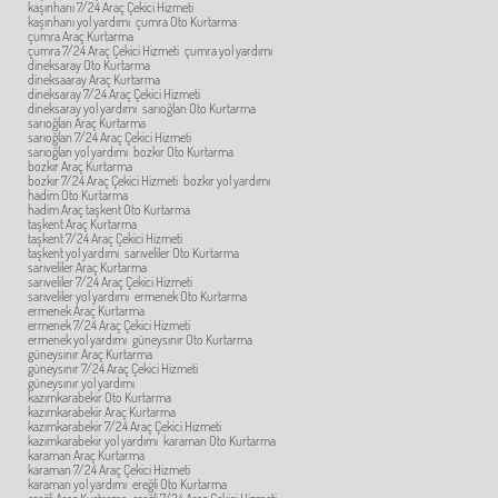
kaşınhanı 7/24 Araç Çekici Hizmeti
kaşınhanı yol yardımı
çumra Oto Kurtarma
çumra Araç Kurtarma
çumra 7/24 Araç Çekici Hizmeti
çumra yol yardımı
dineksaray Oto Kurtarma
dineksaaray Araç Kurtarma
dineksaray 7/24 Araç Çekici Hizmeti
dineksaray yol yardımı
sarıoğlan Oto Kurtarma
sarıoğlan Araç Kurtarma
sarıoğlan 7/24 Araç Çekici Hizmeti
sarıoğlan yol yardımı
bozkır Oto Kurtarma
bozkır Araç Kurtarma
bozkır 7/24 Araç Çekici Hizmeti
bozkır yol yardımı
hadim Oto Kurtarma
hadim Araç taşkent Oto Kurtarma
taşkent Araç Kurtarma
taşkent 7/24 Araç Çekici Hizmeti
taşkent yol yardımı
sarıveliler Oto Kurtarma
sarıveliler Araç Kurtarma
sarıveliler 7/24 Araç Çekici Hizmeti
sarıveliler yol yardımı
ermenek Oto Kurtarma
ermenek Araç Kurtarma
ermenek 7/24 Araç Çekici Hizmeti
ermenek yol yardımı
güneysınır Oto Kurtarma
güneysınır Araç Kurtarma
güneysınır 7/24 Araç Çekici Hizmeti
güneysınır yol yardımı
kazımkarabekir Oto Kurtarma
kazımkarabekir Araç Kurtarma
kazımkarabekir 7/24 Araç Çekici Hizmeti
kazımkarabekir yol yardımı
karaman Oto Kurtarma
karaman Araç Kurtarma
karaman 7/24 Araç Çekici Hizmeti
karaman yol yardımı
ereğli Oto Kurtarma