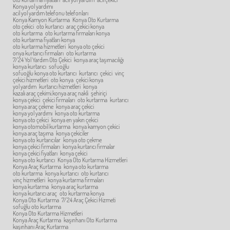
Konya yol yardımı
acil yol yardım telefonu telefonları
Konya Kamyon Kurtarma
Konya Oto Kurtarma
oto çekici
oto kurtarıcı
araç çekici konya
oto kurtarma
oto kurtarma firmaları konya
oto kurtarma fiyatları konya
oto kurtarma hizmetleri
konya oto çekici
onya kurtarıcı firmaları
oto kurtarma
7/24 Yol Yardım Oto Çekici
konya araç taşımacılığı
konya kurtarıcı
sofuoğlu
sofuoğlu konya oto kurtarıcı
kurtarıcı
çekici
vinç
çekici hizmetleri
oto konya
çekici konya
yol yardım
kurtarıcı hizmetleri
konya
kazalı araç çekimi.konya araç nakli
şehiriçi
konya çekici
çekici firmaları
oto kurtarma
kurtarıcı
konya araç çekme
konya araç çekici
konya yol yardımı
konya oto kurtarma
konya oto çekici
konya en yakın çekici
konya otomobil kurtarma
konya kamyon çekici
konya araç taşıma
konya çekiciler
konya oto kurtarıcılar
konya oto çekme
konya çekici firmaları
konya kurtarıcı firmalar
konya çekici fiyatları
konya çekici
konya oto kurtarıcı
Konya Oto Kurtarma Hizmetleri
Konya Araç Kurtarma
konya oto kurtarma
oto kurtarma
konya kurtarıcı
oto kurtarıcı
vinç hizmetleri
konya kurtarma firmaları
konya kurtarma
konya araç kurtarma
konya kurtarıcı araç
oto kurtarma konya
Konya Oto Kurtarma
7/24 Araç Çekici Hizmeti
sofuğlu oto kurtarma
Konya Oto Kurtarma Hizmetleri
Konya Araç Kurtarma
kaşınhanı Oto Kurtarma
kaşınhanı Araç Kurtarma