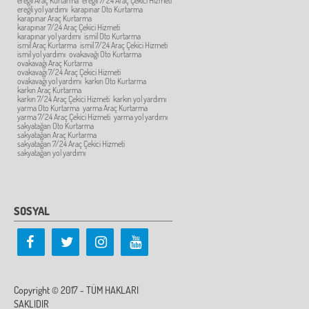
ereğli Araç Kurtarma
ereğli 7/24 Araç Çekici Hizmeti
ereğli yol yardımı
karapınar Oto Kurtarma
karapınar Araç Kurtarma
karapınar 7/24 Araç Çekici Hizmeti
karapınar yol yardımı
ismil Oto Kurtarma
ismil Araç Kurtarma
ismil 7/24 Araç Çekici Hizmeti
ismil yol yardımı
ovakavağı Oto Kurtarma
ovakavağı Araç Kurtarma
ovakavağı 7/24 Araç Çekici Hizmeti
ovakavağı yol yardımı
karkın Oto Kurtarma
karkın Araç Kurtarma
karkın 7/24 Araç Çekici Hizmeti
karkın yol yardımı
yarma Oto Kurtarma
yarma Araç Kurtarma
yarma 7/24 Araç Çekici Hizmeti
yarma yol yardımı
sakyatağan Oto Kurtarma
sakyatağan Araç Kurtarma
sakyatağan 7/24 Araç Çekici Hizmeti
sakyatağan yol yardımı
SOSYAL
Copyright © 2017 - TÜM HAKLARI
SAKLIDIR