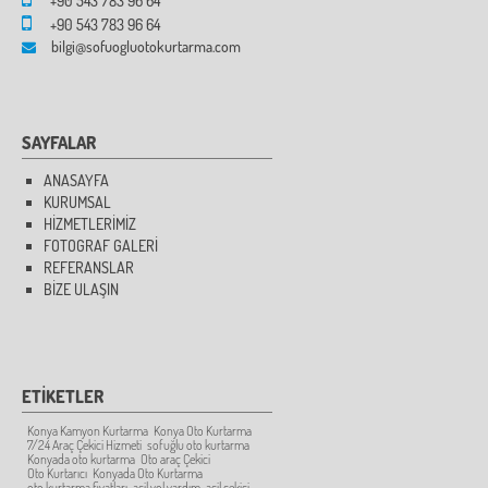
+90 543 783 96 64
+90 543 783 96 64
bilgi@sofuogluotokurtarma.com
SAYFALAR
ANASAYFA
KURUMSAL
HİZMETLERİMİZ
FOTOGRAF GALERİ
REFERANSLAR
BİZE ULAŞIN
ETİKETLER
Konya Kamyon Kurtarma
Konya Oto Kurtarma
7/24 Araç Çekici Hizmeti
sofuğlu oto kurtarma
Konyada oto kurtarma
Oto araç Çekici
Oto Kurtarıcı
Konyada Oto Kurtarma
oto kurtarma fiyatları
acil yol yardım
acil çekici