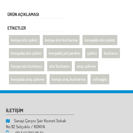
ÜRÜN AÇIKLAMASI
ETİKETLER
konya oto çekici
konya oto kurtarma
konyada oto çekici
konyada oto çekici
konyada yol yardım
çekici
kurtarıcı
konya oto kurtarıcı
oto kurtarıcı
araç çekme
konyada araç çekme
konya araç kurtarma
sofuoğlu
İLETİŞİM
Sanayi Çarşısı Şair Kısmet Sokak
No:112 Selçuklu / KONYA