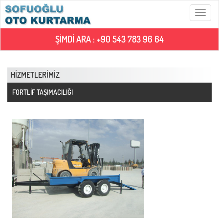
Menü
ŞİMDİ ARA : +90 543 783 96 64
HİZMETLERİMİZ
FORTLİF TAŞIMACILIĞI